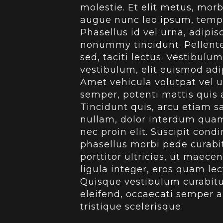
molestie. Et elit metus, morb
augue nunc leo ipsum, tempor
Phasellus id vel urna, adipi
nonummy tincidunt. Pellent
sed, taciti lectus. Vestibu
vestibulum, elit euismod adi
Amet vehicula volutpat vel ut
semper, potenti mattis quis a
Tincidunt quis, arcu etiam sa
nullam, dolor interdum quam 
nec proin elit. Suscipit con
phasellus morbi pede curabit
porttitor ultricies, ut maec
ligula integer, eros quam le
Quisque vestibulum curabitur
eleifend, occaecati semper au
tristique scelerisque.