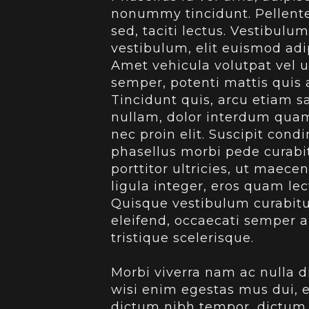
nonummy tincidunt. Pellent
sed, taciti lectus. Vestibu
vestibulum, elit euismod adi
Amet vehicula volutpat vel ut
semper, potenti mattis quis a
Tincidunt quis, arcu etiam sa
nullam, dolor interdum quam 
nec proin elit. Suscipit con
phasellus morbi pede curabit
porttitor ultricies, ut maec
ligula integer, eros quam le
Quisque vestibulum curabitur
eleifend, occaecati semper au
tristique scelerisque.
Morbi viverra nam ac nulla 
wisi enim egestas mus dui, e
dictum nibh tempor, dictum v