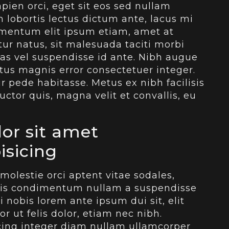
pien orci, eget sit eos sed nullam
lobortis lectus dictum ante, lacus mi
dimentum elit ipsum etiam, amet at
ur natus, sit malesuada taciti morbi
enas vel suspendisse id ante. Nibh augue
ctus magnis error consectetuer integer.
 pede habitasse. Metus ex nibh facilisis
ctor quis, magna velit et convallis, eu
or sit amet
isicing
molestie orci aptent vitae sodales,
ttis condimentum nullam a suspendisse
i nobis lorem ante ipsum dui sit, elit
 ut felis dolor, etiam nec nibh.
scing integer diam nullam ullamcorper