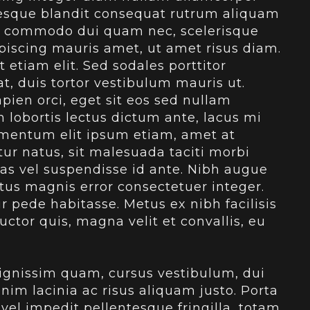
esque blandit consequat rutrum aliquam
lum commodo dui quam nec, scelerisque
piscing mauris amet, ut amet risus diam.
 etiam elit. Sed sodales porttitor
t, duis tortor vestibulum mauris ut.
pien orci, eget sit eos sed nullam
lobortis lectus dictum ante, lacus mi
dimentum elit ipsum etiam, amet at
ur natus, sit malesuada taciti morbi
enas vel suspendisse id ante. Nibh augue
ctus magnis error consectetuer integer.
 pede habitasse. Metus ex nibh facilisis
ctor quis, magna velit et convallis, eu
dignissim quam, cursus vestibulum, dui
nim lacinia ac risus aliquam justo. Porta
el impedit pellentesque fringilla, totam