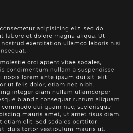
consectetur adipisicing elit, sed do
t labore et dolore magna aliqua. Ut
ostrud exercitation ullamco laboris nisi
onsequat.
molestie orci aptent vitae sodales,
ttis condimentum nullam a suspendisse
i nobis lorem ante ipsum dui sit, elit
 ut felis dolor, etiam nec nibh.
scing integer diam nullam ullamcorper
esque blandit consequat rutrum aliquam
lum commodo dui quam nec, scelerisque
piscing mauris amet, ut amet risus diam.
 etiam elit. Sed sodales porttitor
t, duis tortor vestibulum mauris ut.