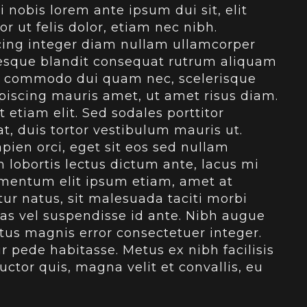
i nobis lorem ante ipsum dui sit, elit
 ut felis dolor, etiam nec nibh.
scing integer diam nullam ullamcorper
esque blandit consequat rutrum aliquam
lum commodo dui quam nec, scelerisque
piscing mauris amet, ut amet risus diam.
 etiam elit. Sed sodales porttitor
t, duis tortor vestibulum mauris ut.
pien orci, eget sit eos sed nullam
lobortis lectus dictum ante, lacus mi
dimentum elit ipsum etiam, amet at
ur natus, sit malesuada taciti morbi
enas vel suspendisse id ante. Nibh augue
ctus magnis error consectetuer integer.
 pede habitasse. Metus ex nibh facilisis
ctor quis, magna velit et convallis, eu