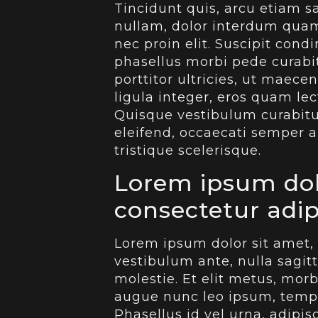
Tincidunt quis, arcu etiam sa
nullam, dolor interdum quam 
nec proin elit. Suscipit con
phasellus morbi pede curabit
porttitor ultricies, ut maec
ligula integer, eros quam le
Quisque vestibulum curabitur
eleifend, occaecati semper au
tristique scelerisque.
Lorem ipsum dol
consectetur adip
Lorem ipsum dolor sit amet, 
vestibulum ante, nulla sagi
molestie. Et elit metus, morb
augue nunc leo ipsum, tempor
Phasellus id vel urna, adipi