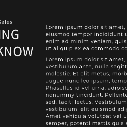
Sales
Lorem ipsum dolor sit amet, 
ING
eiusmod tempor incididunt u
enim ad minim veniam, quis n
 KNOW
ut aliquip ex ea commodo c
Lorem ipsum dolor sit amet, 
vestibulum ante, nulla sagi
molestie. Et elit metus, morb
augue nunc leo ipsum, tempor
Phasellus id vel urna, adipi
nonummy tincidunt. Pellent
sed, taciti lectus. Vestibu
vestibulum, elit euismod adi
Amet vehicula volutpat vel ut
semper, potenti mattis quis a